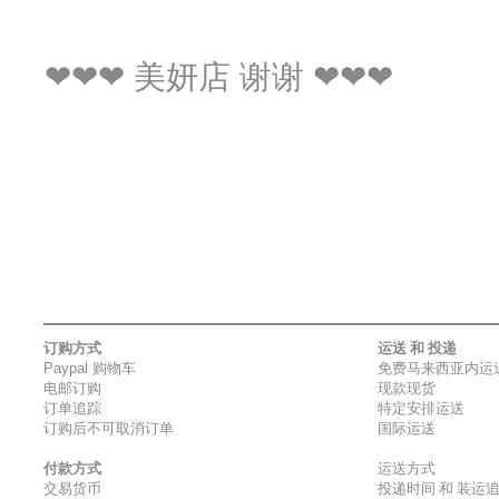
❤❤❤ 美妍店 谢谢 ❤❤❤
订购方式
运送 和 投递
Paypal
购物车
免费马来西亚内运
电邮订购
现款现货
订单追踪
特定安排运送
订购后不可取消订单
国际运送
付款方式
运送方式
交易货币
投递时间 和 装运