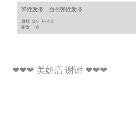
弹性发带 – 白色弹性发带
原料:
聚酯, 松紧带
颜色:
白色
❤❤❤ 美妍店 谢谢 ❤❤❤