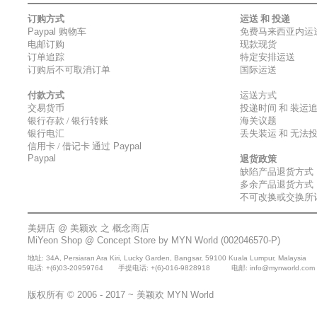
订购方式
运送 和 投递
Paypal
购物车
免费马来西亚内运
电邮订购
现款现货
订单追踪
特定安排运送
订购后不可取消订单
国际运送
付款方式
运送方式
交易货币
投递时间 和 装运
银行存款 / 银行转账
海关议题
银行电汇
丢失装运 和 无法
信用卡 / 借记卡 通过
Paypal
Paypal
退货政策
缺陷产品退货方式
多余产品退货方式
不可改换或交换所
美妍店 @
美颖欢
之 概念商店
MiYeon Shop @
Concept Store by MYN World
(002046570-P)
地址: 34A, Persiaran Ara Kiri, Lucky Garden, Bangsar, 59100 Kuala Lumpur, Malaysia
电话: +(6)03-20959764 手提电话: +(6)-016-9828918 电邮: info@mynworld.
版权所有 © 2006 - 2017 ~
美颖欢
MYN World